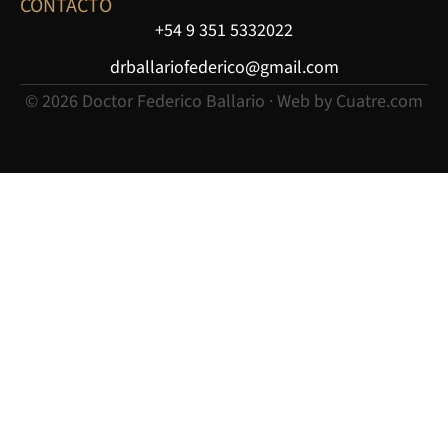
CONTACTO
+54 9 351 5332022
drballariofederico@gmail.com
© 2026 Doctor Federico Ballario · Web by
Cuatre.com