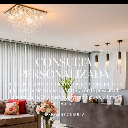
CONSULTA
PERSONALIZADA
Un espacio cálido y moderno, pensado para que cada
paciente se sienta en confianza y con la privacidad
que necesita. Equipado con tecnología de última
generación.
RESERVAR CONSULTA