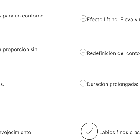
os para un contorno
Efecto lifting: Eleva y
 proporción sin
Redefinición del conto
s.
Duración prolongada: R
vejecimiento.
Labios finos o a