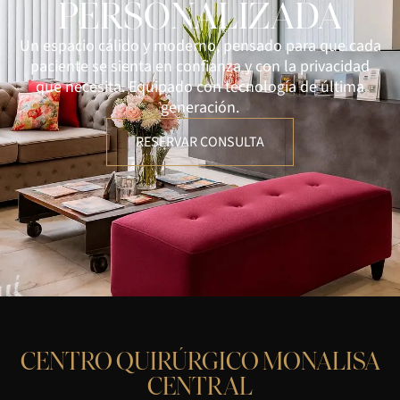
PERSONALIZADA
Un espacio cálido y moderno, pensado para que cada
paciente se sienta en confianza y con la privacidad
que necesita. Equipado con tecnología de última
generación.
RESERVAR CONSULTA
CENTRO QUIRÚRGICO MONALISA
CENTRAL